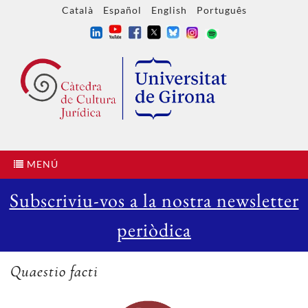
Català
Español
English
Português
MENÚ
Subscriviu-vos a la nostra newsletter
periòdica
Quaestio facti