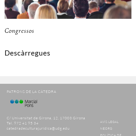
•
Congressos
Descàrregues
PATRONS DE LA CÀTEDRA
C/ Universitat de Girona, 12, 17003 Girona
AVÍS LEGAL
Tel. 972 41 95 34
catedradeculturajuridica@udg.edu
NEORG
POLÍTICA DE