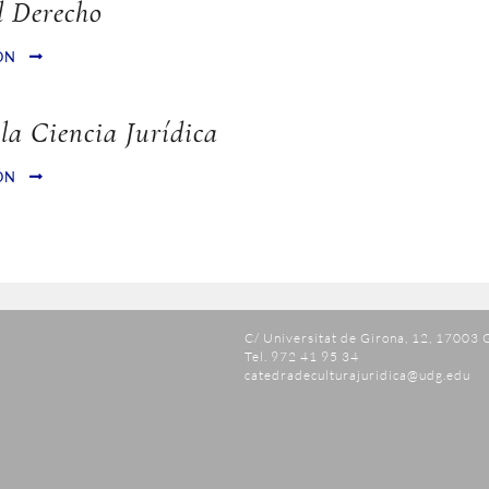
el Derecho
ÓN
 la Ciencia Jurídica
ÓN
C/ Universitat de Girona, 12, 17003 
Tel. 972 41 95 34
catedradeculturajuridica@udg.edu