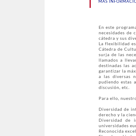
MÁS INFORMACI
En este programa
necesidades de c
cátedra y sus div
La flexibilidad 
Cátedra de Cultu
surja de las nec
llamados a lleva
destinadas las a
garantizar la máx
a las diversas 
pudiendo estas a
discusión, etc.
Para ello, nuestr
Diversidad de in
derecho y la cienc
Diversidad de i
universidades eu
Reconocida excel