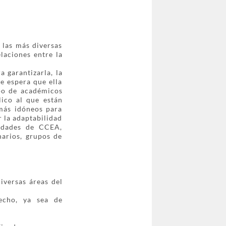
 las más diversas
laciones entre la
 garantizarla, la
e espera que ella
rpo de académicos
lico al que están
 más idóneos para
r la adaptabilidad
vidades de CCEA,
narios, grupos de
iversas áreas del
recho, ya sea de