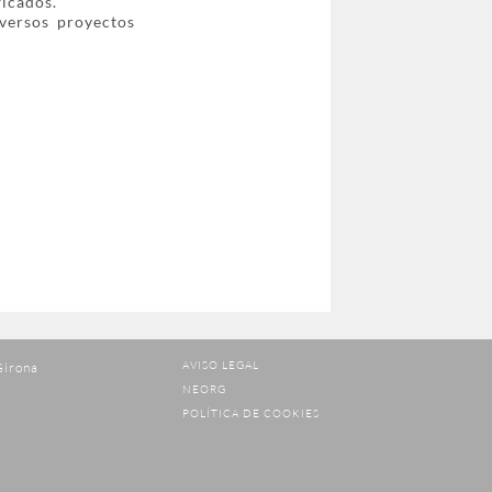
ficados.
versos proyectos
AVISO LEGAL
Girona
NEORG
POLÍTICA DE COOKIES