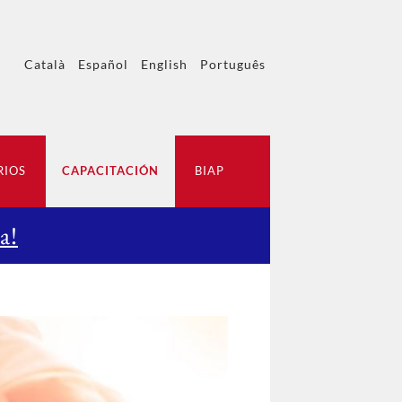
Català
Español
English
Português
RIOS
CAPACITACIÓN
BIAP
a!