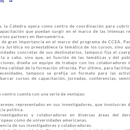
ÓN
, la Cátedra opera como centro de coordinación para cubrir
apacitación que puedan surgir en el marco de las intensas re
ersos partners en Iberoamérica.
es de gran importancia en el marco del programa de CCEA. Para
ra Jurídica no preestablece la temática de los cursos, sino qu
esidades concretas de sus destinatarios, tampoco fija el cue
rla a cabo, sino que, en función de las temáticas y del púb
cciones, diseña un equipo de trabajo con los colaboradores
ima calidad de la formación ofrecida. Por último, para facilita
necesidades, tampoco se prefija un formato para las acti
barcar cursos de capacitación, jornadas, conferencias, semi
o centro cuenta con una serie de ventajas:
tereses representados en sus investigadores, que involucran d
ia política.
nvestigadores y colaboradores en diversas áreas del de
ropeas como de universidades americanas.
encia de sus investigadores y colaboradores.