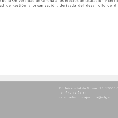
 de la Universidad de Girona a los efectos de titulación y certi
ad de gestión y organización, derivada del desarrollo de di
C/ Universitat de Girona, 12, 17003 
Tel. 972 41 95 34
catedradeculturajuridica@udg.edu