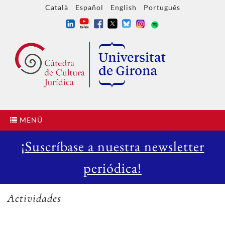
Català
Español
English
Português
MENÚ
¡Suscríbase a nuestra newsletter
periódica!
Actividades