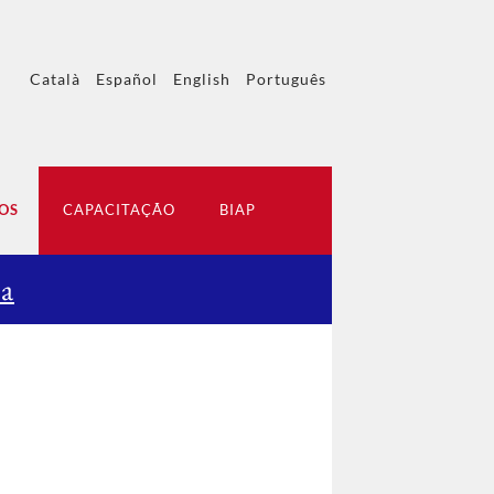
Català
Español
English
Português
OS
CAPACITAÇÃO
BIAP
ca