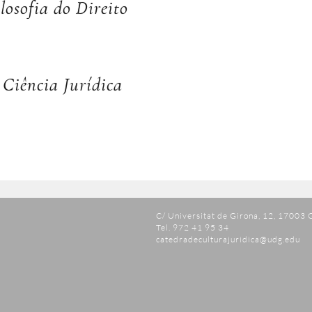
losofia do Direito
 Ciência Jurídica
C/ Universitat de Girona, 12, 17003 
Tel. 972 41 95 34
catedradeculturajuridica@udg.edu