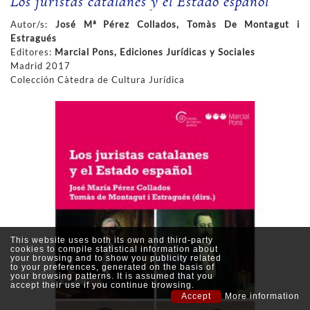
Los juristas catalanes y el Estado español
Autor/s:
José Mª Pérez Collados, Tomàs De Montagut i
Estragués
Editores:
Marcial Pons, Ediciones Jurídicas y Sociales
Madrid 2017
Colección Càtedra de Cultura Jurídica
This website uses both its own and third-party
cookies to compile statistical information about
your browsing and to show you publicity related
to your preferences, generated on the basis of
your browsing patterns. It is assumed that you
accept their use if you continue browsing.
Accept
More information