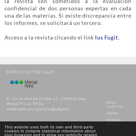
la revista son sometidos a la evaluación
confidencial de dos personas expertas en cada
una de las materias. Si existe discrepancia entre
los informes, se solicitará un tercero.
Acceso a la revista clicando el link
Ius Fugit.
PATRONS OF THE CHAIR
C/ Universitat de Girona, 12, 17003 Girona
LEGAL
Phone 972 41 95 34
WARNING
catedradeculturajuridica@udg.edu
NEORG
COOKIES
POLICY
This website uses both its own and third-party
cookies to compile statistical information about
your browsing and to show you publicity related