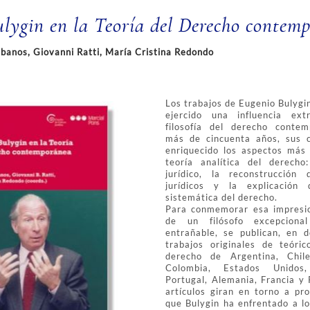
lygin en la Teoría del Derecho contem
ábanos, Giovanni Ratti, María Cristina Redondo
Los trabajos de Eugenio Bulyg
ejercido una influencia ext
filosofía del derecho conte
más de cincuenta años, sus c
enriquecido los aspectos más
teoría analítica del derecho
jurídico, la reconstrucción
jurídicos y la explicación 
sistemática del derecho.
Para conmemorar esa impresio
de un filósofo excepcion
entrañable, se publican, en 
trabajos originales de teóric
derecho de Argentina, Chile
Colombia, Estados Unidos,
Portugal, Alemania, Francia y 
artículos giran en torno a pr
que Bulygin ha enfrentado a lo