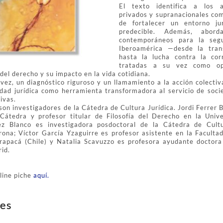
El texto identifica a los a
privados y supranacionales co
de fortalecer un entorno jur
predecible. Además, abord
contemporáneos para la segu
Iberoamérica —desde la trans
hasta la lucha contra la co
tratadas a su vez como op
 del derecho y su impacto en la vida cotidiana.
 vez, un diagnóstico riguroso y un llamamiento a la acción colectiv
idad jurídica como herramienta transformadora al servicio de soci
sivas.
son investigadores de la Cátedra de Cultura Jurídica. Jordi Ferrer 
 Cátedra y profesor titular de Filosofía del Derecho en la Univ
ez Blanco es investigadora posdoctoral de la Cátedra de Cultu
rona; Víctor García Yzaguirre es profesor asistente en la Faculta
rapacá (Chile) y Natalia Scavuzzo es profesora ayudante doctora
id.
line piche
aquí.
es