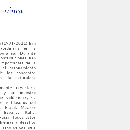
poránea
in (1931-2021) han
raordinaria en la
mporánea. Durante
ontribuciones han
 importantes de la
: el razonamiento
 de los conceptos
de la naturaleza
nante trayectoria
al y un maestro
dos volúmenes, 47
os y filósofos del
, Brasil, México,
 España, Italia,
Rusia. Todos estos
oblemas y desafíos
 largo de casi seis