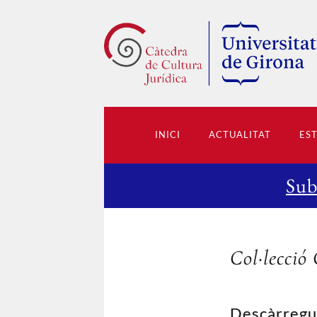
INICI
ACTUALITAT
ES
Sub
Col·lecció
Descàrregu