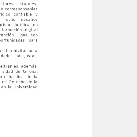
ctores estatales,
mo corresponsables
ídico confiable y
a ocho desafíos
ridad jurídica en
formación digital
rrupción— que son
ortunidades para
a. Una invitación a
edades más justas,
Beltrán es, además,
ersidad de Girona;
ra Jurídica de la
d de Derecho de la
 en la Universidad