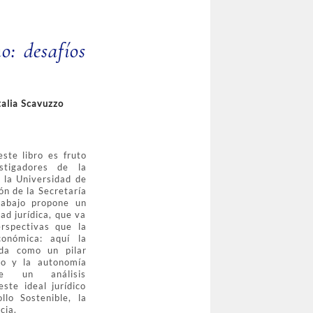
o: desafíos
talia Scavuzzo
ste libro es fruto
stigadores de la
 la Universidad de
ón de la Secretaría
rabajo propone un
ad jurídica, que va
erspectivas que la
conómica: aquí la
ida como un pilar
no y la autonomía
e un análisis
este ideal jurídico
llo Sostenible, la
cia.