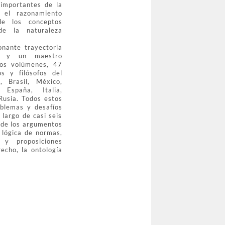
 importantes de la
: el razonamiento
 de los conceptos
de la naturaleza
nante trayectoria
al y un maestro
dos volúmenes, 47
os y filósofos del
, Brasil, México,
 España, Italia,
Rusia. Todos estos
oblemas y desafíos
 largo de casi seis
 de los argumentos
a lógica de normas,
 y proposiciones
recho, la ontología