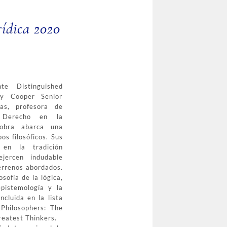
ídica 2020
e Distinguished
y Cooper Senior
as, profesora de
e Derecho en la
obra abarca una
s filosóficos. Sus
 en la tradición
ejercen indudable
terrenos abordados.
osofía de la lógica,
 epistemología y la
ncluida en la lista
Philosophers: The
reatest Thinkers.