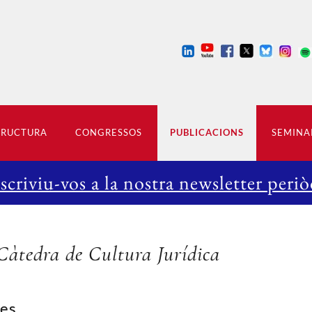
TRUCTURA
CONGRESSOS
PUBLICACIONS
SEMINA
scriviu-vos a la nostra newsletter periò
 Càtedra de Cultura Jurídica
es