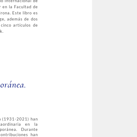
io Internacional de
r en la Facultad de
rona. Este libro es
oge, además de dos
cinco artículos de
ck.
poránea.
in (1931-2021) han
raordinaria en la
mporánea. Durante
ontribuciones han