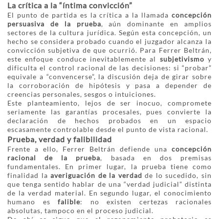
La crítica a la “íntima convicción”
El punto de partida es la crítica a la llamada
concepción
persuasiva de la prueba
, aún dominante en amplios
sectores de la cultura jurídica. Según esta concepción, un
hecho se considera probado cuando el juzgador alcanza la
convicción subjetiva de que ocurrió. Para Ferrer Beltrán,
este enfoque conduce inevitablemente al
subjetivismo
y
dificulta el control racional de las decisiones: si “probar”
equivale a “convencerse”, la discusión deja de girar sobre
la corroboración de hipótesis y pasa a depender de
creencias personales, sesgos o intuiciones.
Este planteamiento, lejos de ser inocuo, compromete
seriamente las garantías procesales, pues convierte la
declaración de hechos probados en un espacio
escasamente controlable desde el punto de vista racional.
Prueba, verdad y falibilidad
Frente a ello, Ferrer Beltrán defiende una
concepción
racional de la prueba
, basada en dos premisas
fundamentales. En primer lugar, la prueba tiene como
finalidad la
averiguación de la verdad
de lo sucedido, sin
que tenga sentido hablar de una “verdad judicial” distinta
de la verdad material. En segundo lugar, el conocimiento
humano es
falible
: no existen certezas racionales
absolutas, tampoco en el proceso judicial.