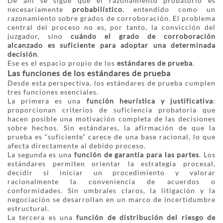
De ahí se sigue que el razonamiento probatorio es
necesariamente
probabilístico
, entendido como un
razonamiento sobre grados de corroboración. El problema
central del proceso no es, por tanto, la convicción del
juzgador, sino
cuándo el grado de corroboración
alcanzado es suficiente para adoptar una determinada
decisión
.
Ese es el espacio propio de los
estándares de prueba
.
Las funciones de los estándares de prueba
Desde esta perspectiva, los estándares de prueba cumplen
tres funciones esenciales.
La primera es una
función heurística y justificativa
:
proporcionan criterios de suficiencia probatoria que
hacen posible una motivación completa de las decisiones
sobre hechos. Sin estándares, la afirmación de que la
prueba es “suficiente” carece de una base racional, lo que
afecta directamente al debido proceso.
La segunda es una
función de garantía para las partes
. Los
estándares permiten orientar la estrategia procesal,
decidir si iniciar un procedimiento y valorar
racionalmente la conveniencia de acuerdos o
conformidades. Sin umbrales claros, la litigación y la
negociación se desarrollan en un marco de incertidumbre
estructural.
La tercera es una
función de distribución del riesgo de