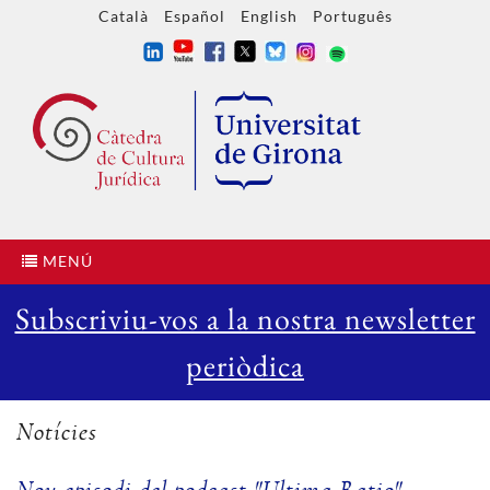
Català
Español
English
Português
MENÚ
Subscriviu-vos a la nostra newsletter
periòdica
Notícies