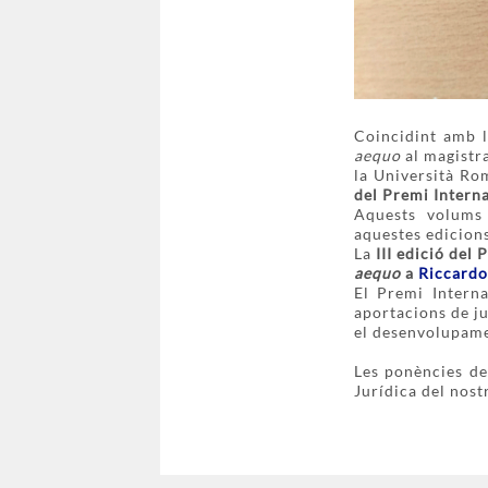
Coincidint amb l
aequo
al magistr
la Università R
del Premi Interna
Aquests volums 
aquestes edicions
La
III edició del
aequo
a
Riccardo
El Premi Interna
aportacions de ju
el desenvolupamen
Les ponències de
Jurídica del nost