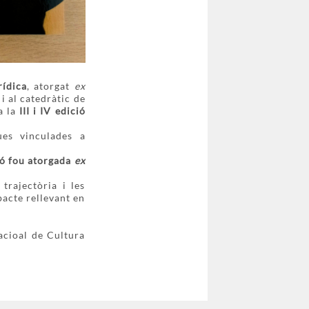
rídica
, atorgat
ex
i al catedràtic de
a la
III i IV edició
ues vinculades a
ió fou atorgada
ex
trajectòria i les
pacte rellevant en
acioal de Cultura