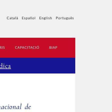
Català
Español
English
Português
RIS
CAPACITACIÓ
BIAP
dica
nacional de