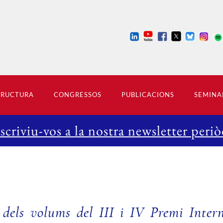
TRUCTURA
CONGRESSOS
PUBLICACIONS
SEMINA
scriviu-vos a la nostra newsletter periò
 dels volums del III i IV Premi Inter