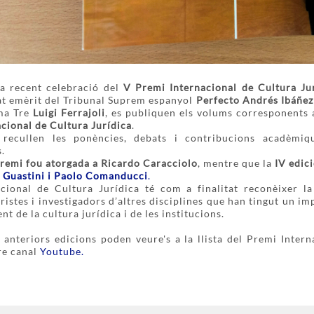
a recent celebració del
V Premi Internacional de Cultura Ju
at emèrit del Tribunal Suprem espanyol
Perfecto Andrés Ibáñez
oma Tre
Luigi Ferrajoli
, es publiquen els volums corresponents 
cional de Cultura Jurídica
.
recullen les ponències, debats i contribucions acadèmiq
.
 Premi fou atorgada a Ricardo Caracciolo
, mentre que la
IV edic
 Guastini i Paolo Comanducci
.
cional de Cultura Jurídica té com a finalitat reconèixer la 
ristes i investigadors d’altres disciplines que han tingut un im
t de la cultura jurídica i de les institucions.
 anteriors edicions poden veure's a la llista del Premi Intern
re canal
Youtube.