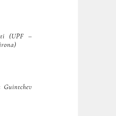
etti (UPF –
irona)
ia Guintchev