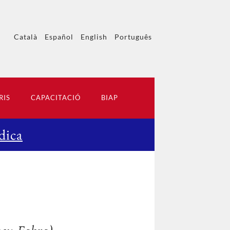
Català
Español
English
Português
RIS
CAPACITACIÓ
BIAP
dica