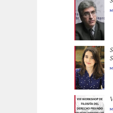
S
M
S
S
M
V
M