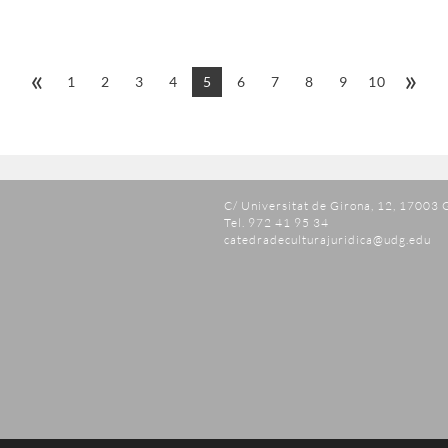
«
»
1
2
3
4
5
6
7
8
9
10
C/ Universitat de Girona, 12, 17003 
Tel. 972 41 95 34
catedradeculturajuridica@udg.edu