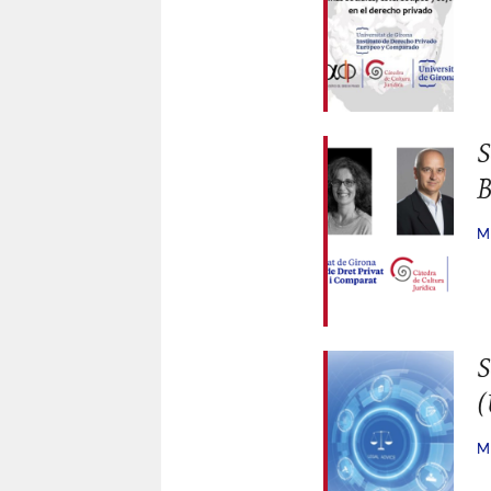
S
B
M
S
(
M